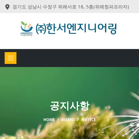
경기도 성남시 수정구 위례서로 18, 5층(위례청파프라자)
공지사항
HOME
BOARD
NOTICE