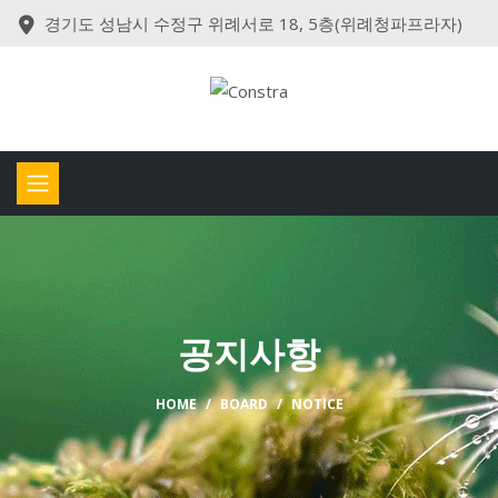
경기도 성남시 수정구 위례서로 18, 5층(위례청파프라자)
공지사항
HOME
BOARD
NOTICE