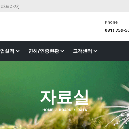
청파프라자)
Phone
031) 759-5
사업실적
면허/인증현황
고객센터
자료실
HOME
BOARD
DATA