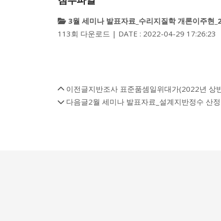
첨부파일
3월 세미나 발표자료_수리지질학 개론이주현_220
113회 다운로드 | DATE : 2022-04-29 17:26:23
이전글
지반조사 표준품셈일위대가(2022년 상
다음글
2월 세미나 발표자료_설계지반정수 산정