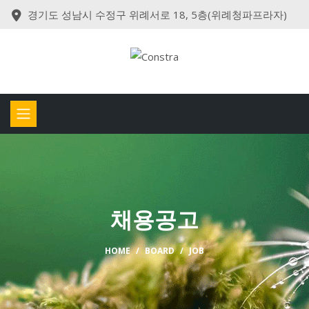
경기도 성남시 수정구 위례서로 18, 5층(위례청파프라자)
채용공고
HOME
BOARD
JOB